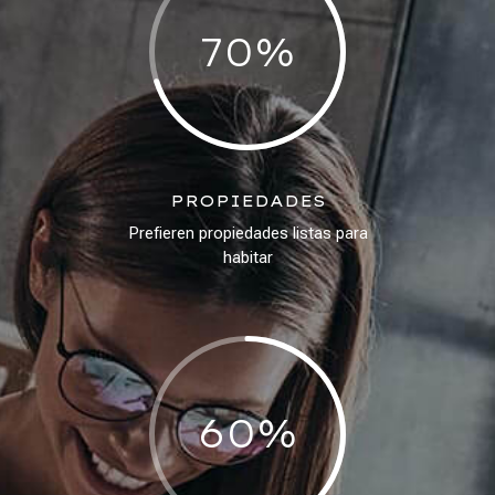
70
%
PROPIEDADES
Prefieren propiedades listas para
habitar
60
%