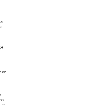
us
o.
la
a
r en
a
una