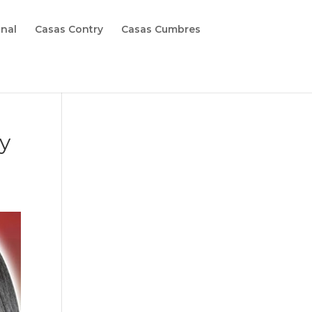
onal
Casas Contry
Casas Cumbres
 y