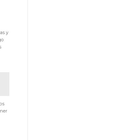
jas y
go
s
os
ener