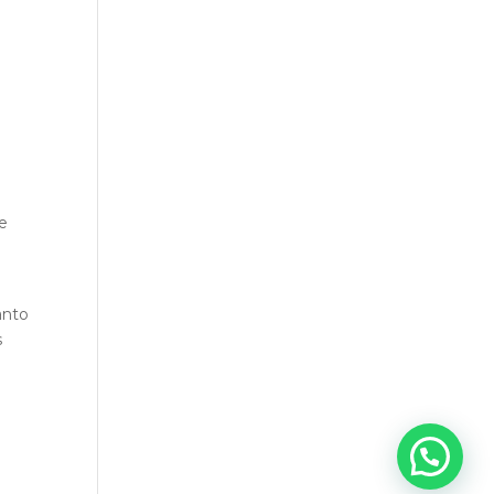
se
anto
s