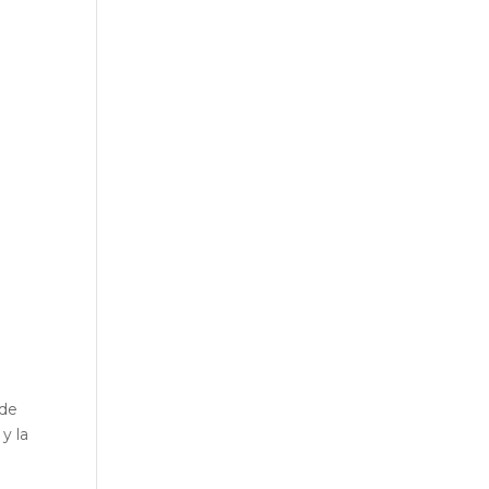
r
 de
y la