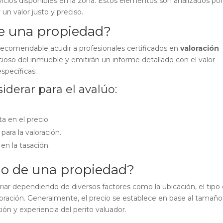
servicios disponibles en la zona. Estos elementos son analizados po
un valor justo y preciso.
de una propiedad?
recomendable acudir a profesionales certificados en
valoración
nucioso del inmueble y emitirán un informe detallado con el valor
pecíficas.
iderar para el avalúo:
ta en el precio.
para la valoración.
en la tasación.
úo de una propiedad?
iar dependiendo de diversos factores como la ubicación, el tipo
oración. Generalmente, el precio se establece en base al tamaño 
ión y experiencia del perito valuador.